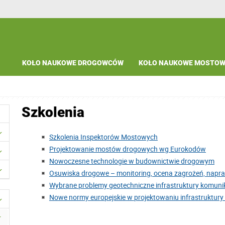
KOŁO NAUKOWE DROGOWCÓW
KOŁO NAUKOWE MOSTO
Szkolenia
Szkolenia Inspektorów Mostowych
Projektowanie mostów drogowych wg Eurokodów
Nowoczesne technologie w budownictwie drogowym
Osuwiska drogowe – monitoring, ocena zagrożeń, napr
Wybrane problemy geotechniczne infrastruktury komuni
Nowe normy europejskie w projektowaniu infrastruktury