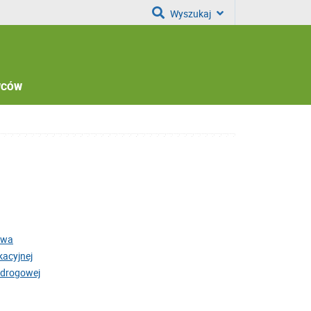
Wyszukaj
WCÓW
awa
kacyjnej
 drogowej