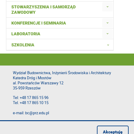
STOWARZYSZENIA I SAMORZĄD
ZAWODOWY
KONFERENCJE I SEMINARIA
LABORATORIA
SZKOLENIA
Wydział Budownictwa, Inżynierii Środowiska i Architektury
Katedra Dróg i Mostów
al. Powstańców Warszawy 12
35-959 Rzeszów
Tel: +48 17 865 15 96
Tel. +48 17 865 10 15
e-mail: bc@prz.edu.pl
Deklaracja dostępności
Polityka prywatności
Akceptuję
Zgłoś błąd na stronie