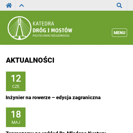
Wyszuka
MENU
AKTUALNOŚCI
12
CZE
Inżynier na rowerze – edycja zagraniczna
18
MAJ