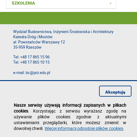
SZKOLENIA
Wydział Budownictwa, Inżynierii Środowiska i Architektury
Katedra Dróg i Mostów
al. Powstańców Warszawy 12
35-959 Rzeszów
Tel: +48 17 865 15 96
Tel. +48 17 865 10 15
e-mail: bc@prz.edu.pl
Deklaracja dostępności
Polityka prywatności
Akceptuję
Zgłoś błąd na stronie
Nasze serwisy używają informacji zapisanych w plikach
cookies
. Korzystając z serwisu wyrażasz zgodę na
używanie plików cookies zgodnie z aktualnymi
ustawieniami przeglądarki, które możesz zmienić w
dowolnej chwili.
Więcej informacji odnośnie plików cookies
.