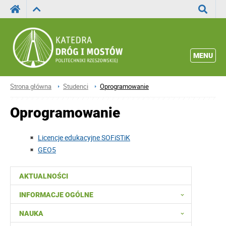
Wyszuka
MENU
Strona główna
Studenci
Oprogramowanie
Oprogramowanie
Licencje edukacyjne SOFiSTiK
GEO5
AKTUALNOŚCI
INFORMACJE OGÓLNE
NAUKA