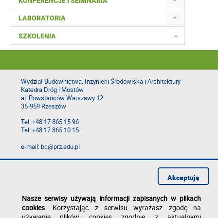
KONFERENCJE I SEMINARIA
LABORATORIA
SZKOLENIA
Wydział Budownictwa, Inżynierii Środowiska i Architektury
Katedra Dróg i Mostów
al. Powstańców Warszawy 12
35-959 Rzeszów
Tel: +48 17 865 15 96
Tel. +48 17 865 10 15
e-mail: bc@prz.edu.pl
Deklaracja dostępności
Polityka prywatności
Akceptuję
Zgłoś błąd na stronie
Nasze serwisy używają informacji zapisanych w plikach
cookies
. Korzystając z serwisu wyrażasz zgodę na
używanie plików cookies zgodnie z aktualnymi