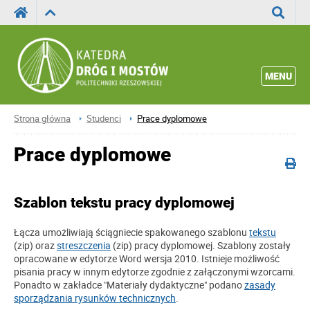
Wyszuka
MENU
Strona główna
Studenci
Prace dyplomowe
Prace dyplomowe
Szablon tekstu pracy dyplomowej
Łącza umożliwiają ściągniecie spakowanego szablonu
tekstu
(zip) oraz
streszczenia
(zip) pracy dyplomowej. Szablony zostały
opracowane w edytorze Word wersja 2010. Istnieje możliwość
pisania pracy w innym edytorze zgodnie z załączonymi wzorcami.
Ponadto w zakładce "Materiały dydaktyczne" podano
zasady
sporządzania rysunków technicznych
.