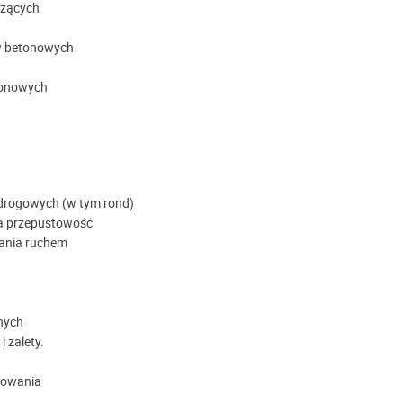
szących
w betonowych
etonowych
drogowych (w tym rond)
na przepustowość
wania ruchem
nych
 zalety.
sowania