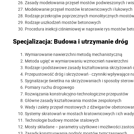
Zasady modelowania przęseł mostów podwieszonych i wi
Modelowanie przęseł mostów kratownicowych i łukowych
Rodzaje przekrojów poprzecznych monolitycznych mostó
Rodzaje uszkodzeń mostów betonowych
Procedura iniekcji ciśnieniowej w naprawie rys mostów b
Specjalizacja: Budowa i utrzymanie dróg
Wymiarowanie nawierzchni metodą mechanistyczną
Metoda ugięć w wymiarowaniu wzmocnień nawierzchni
Rodzaje i podstawowe zasady kształtowania skrzyżowań 
Przepustowość dróg i skrzyżowań - czynniki wpływające 
Sygnalizacje świetlna na skrzyżowaniach i sposoby stero
Pomiary ruchu drogowego
Rozwiązania konstrukcyjno-technologiczne przepustów
Główne zasady kształtowania mostów zespolonych
Wady i zalety przęseł mostowych z dźwigarów obetonowa
Systemy skratowań w mostach kratownicowych i ich wady i
Technologie budowy mostów stalowych
Mosty składane – parametry użytkowe i możliwości zasto
Zasady konstruowania podpór mostów tymczasowych