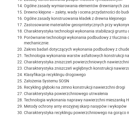
Ogólne zasady wymiarowania elementów drewnianych za
Drewno klejone – zalety, wady i ocena przydatności do b
Ogólne zasady konstruowania kładek z drewna klejonego
Zastosowanie materiałów geosyntetycznych przy wykon
Charakterystyka technologii wykonania stabilizacji gruntu
Porównanie technologii wykonania podbudowy z tłucznia 
mechanicznie.
Zakres badań dotyczących wykonania podbudowy z chude
Technologia wykonania warstw asfaltowych konstrukcji na
Charakterystyka zniszczeń powierzchniowych nawierzchni
Charakterystyka zniszczeń wgłębnych konstrukcji nawierzc
Klasyfikacja recyklingu drogowego
Założenia Systemu SOSN
Recykling głęboki na zimno konstrukcji nawierzchni drogi
Charakterystyka powierzchniowego utrwalenia
Technologia wykonania naprawy nawierzchni mieszanką Hi
Metody ochrony anty erozyjnej skarp nasypów i wykopów
Charakterystyka recyklingu powierzchniowego na gorąco 