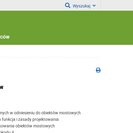
Wyszukaj
WCÓW
ów
znych w odniesieniu do obiektów mostowych
funkcja i zasady projektowania
yskowania obiektów mostowych
okodu 4.