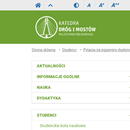
A
++
A
+
A
Strona główna
Studenci
Pytania na egzaminy dyplo
AKTUALNOŚCI
INFORMACJE OGÓLNE
NAUKA
DYDAKTYKA
STUDENCI
Studenckie koła naukowe