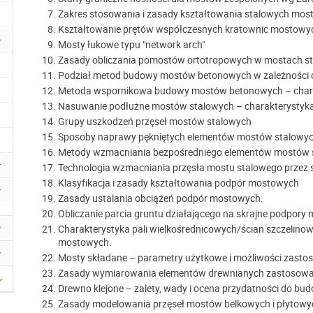
Zakres stosowania i zasady kształtowania stalowych mo
Kształtowanie prętów współczesnych kratownic mostowy
Mosty łukowe typu "network arch"
Zasady obliczania pomostów ortotropowych w mostach s
Podział metod budowy mostów betonowych w zależności od
Metoda wspornikowa budowy mostów betonowych – charak
Nasuwanie podłużne mostów stalowych – charakterystyka,
Grupy uszkodzeń przęseł mostów stalowych
Sposoby naprawy pękniętych elementów mostów stalowy
Metody wzmacniania bezpośredniego elementów mostów 
Technologia wzmacniania przęsła mostu stalowego przez 
Klasyfikacja i zasady kształtowania podpór mostowych
Zasady ustalania obciążeń podpór mostowych.
Obliczanie parcia gruntu działającego na skrajne podpory
Charakterystyka pali wielkośrednicowych/ścian szczelin
mostowych.
Mosty składane – parametry użytkowe i możliwości zasto
Zasady wymiarowania elementów drewnianych zastosowa
Drewno klejone – zalety, wady i ocena przydatności do b
Zasady modelowania przęseł mostów belkowych i płytowy