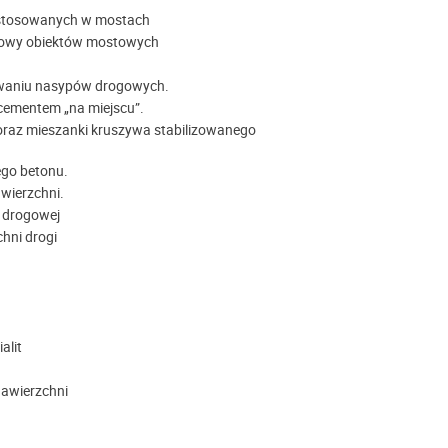
stosowanych w mostach
udowy obiektów mostowych
ywaniu nasypów drogowych.
 cementem „na miejscu”.
oraz mieszanki kruszywa stabilizowanego
go betonu.
wierzchni.
 drogowej
hni drogi
alit
nawierzchni