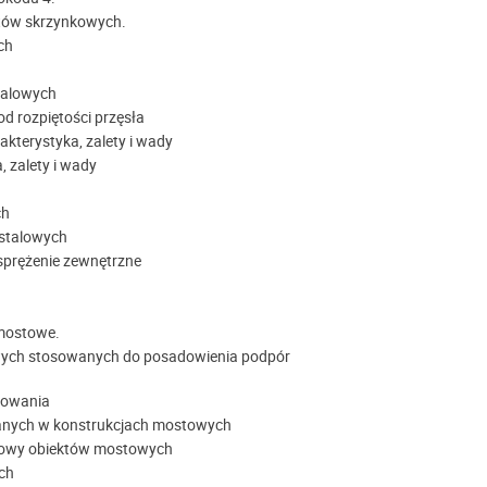
stów skrzynkowych.
ch
talowych
 rozpiętości przęsła
terystyka, zalety i wady
 zalety i wady
ch
stalowych
sprężenie zewnętrzne
 mostowe.
owych stosowanych do posadowienia podpór
sowania
nych w konstrukcjach mostowych
udowy obiektów mostowych
ch