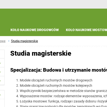
KOŁO NAUKOWE DROGOWCÓW
KOŁO NAUKOWE MOSTO
mowe
Studia magisterskie
Studia magisterskie
Specjalizacja: Budowa i utrzymanie most
Modele obciążeń ruchomych mostów drogowych
Modele obciążeń ruchomych mostów kolejowych
Współczynniki bezpieczeństwa w metodzie stanów granic
Wyposażenie mostów: rodzaje elementów wyposażenia, ich 
Łożyska mostowe: funkcja, rodzaje i zasady doboru i łoż
Stany graniczne nośności dla mostów zespolonych wg Eur