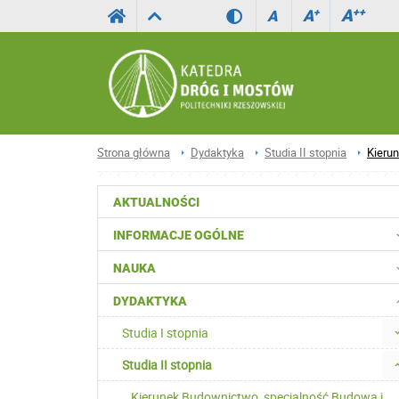
A
++
A
+
A
Strona główna
Dydaktyka
Studia II stopnia
Kieru
AKTUALNOŚCI
INFORMACJE OGÓLNE
NAUKA
DYDAKTYKA
Studia I stopnia
Studia II stopnia
Kierunek Budownictwo, specjalność Budowa i