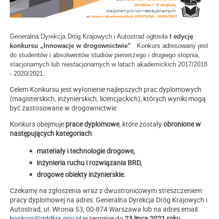
Generalna Dyrekcja Dróg Krajowych i Autostrad ogłosiła
I edycję
konkursu „Innowacje w drogownictwie”
. Konkurs adresowany jest
do studentów i absolwentów studiów pierwszego i drugiego stopnia,
stacjonarnych lub niestacjonarnych w latach akademickich 2017/2018
- 2020/2021.
Celem Konkursu jest wyłonienie najlepszych prac dyplomowych
(magisterskich, inżynierskich, licencjackich), których wyniki mogą
być zastosowane w drogownictwie.
Konkurs obejmuje
prace dyplomowe
, które zostały
obronione w
następujących kategoriach
:
materiały i technologie drogowe,
inżynieria ruchu i rozwiązania BRD,
drogowe obiekty inżynierskie.
Czekamy na zgłoszenia wraz z dwustronicowym streszczeniem
pracy dyplomowej na adres: Generalna Dyrekcja Dróg Krajowych i
Autostrad, ul. Wronia 53, 00-874 Warszawa lub na adres email:
konkurs@gddkia.gov.pl
w terminie do
23 lipca 2021 roku.